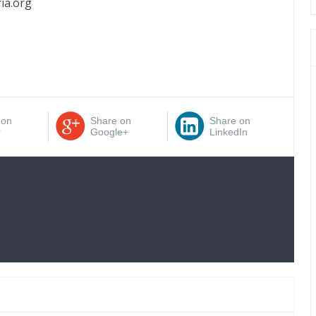
ia.org
 on
Share on
Share on
r
Google+
LinkedIn