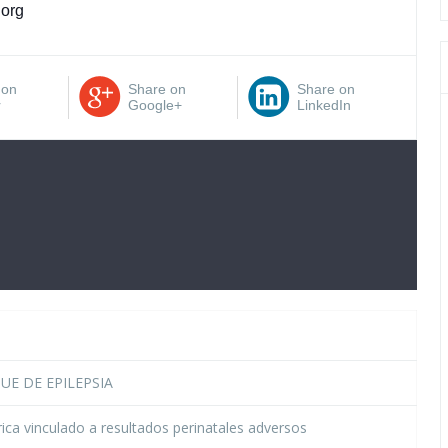
.org
 on
Share on
Share on
r
Google+
LinkedIn
UE DE EPILEPSIA
ica vinculado a resultados perinatales adversos