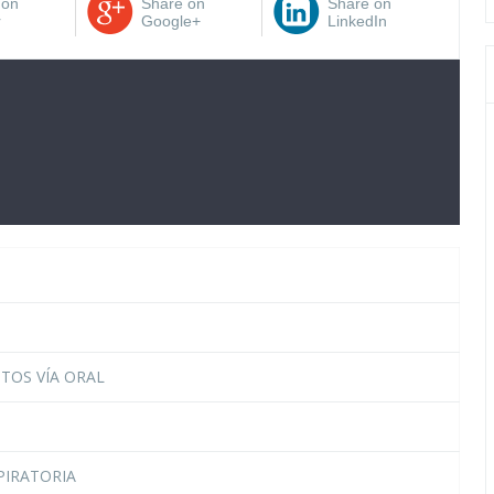
 on
Share on
Share on
r
Google+
LinkedIn
TOS VÍA ORAL
PIRATORIA